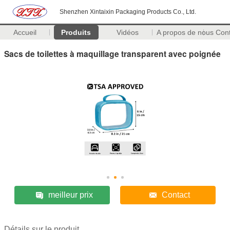
Shenzhen Xintaixin Packaging Products Co., Ltd.
Accueil
Produits
Vidéos
A propos de nous
Con
Sacs de toilettes à maquillage transparent avec poignée
meilleur prix
Contact
Détails sur le produit