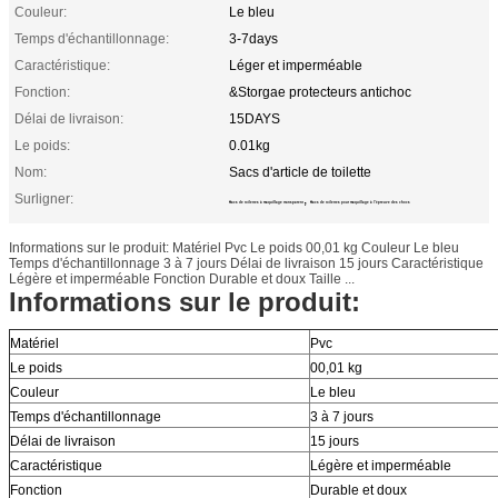
Couleur:
Le bleu
Temps d'échantillonnage:
3-7days
Caractéristique:
Léger et imperméable
Fonction:
&Storgae protecteurs antichoc
Délai de livraison:
15DAYS
Le poids:
0.01kg
Nom:
Sacs d'article de toilette
Surligner:
,
Sacs de toilettes à maquillage transparent
Sacs de toilettes pour maquillage à l'épreuve des chocs
Informations sur le produit: Matériel Pvc Le poids 00,01 kg Couleur Le bleu
Temps d'échantillonnage 3 à 7 jours Délai de livraison 15 jours Caractéristique
Légère et imperméable Fonction Durable et doux Taille ...
Informations sur le produit:
Matériel
Pvc
Le poids
00,01 kg
Couleur
Le bleu
Temps d'échantillonnage
3 à 7 jours
Délai de livraison
15 jours
Caractéristique
Légère et imperméable
Fonction
Durable et doux