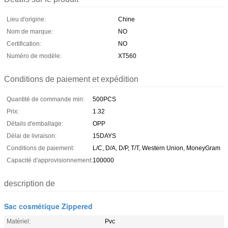
Lieu d'origine:
Chine
Nom de marque:
NO
Certification:
NO
Numéro de modèle:
XT560
Conditions de paiement et expédition
Quantité de commande min:
500PCS
Prix:
1.32
Détails d'emballage:
OPP
Délai de livraison:
15DAYS
Conditions de paiement:
L/C, D/A, D/P, T/T, Western Union, MoneyGram
Capacité d'approvisionnement:
100000
description de
Sac cosmétique Zippered
Matériel:
Pvc