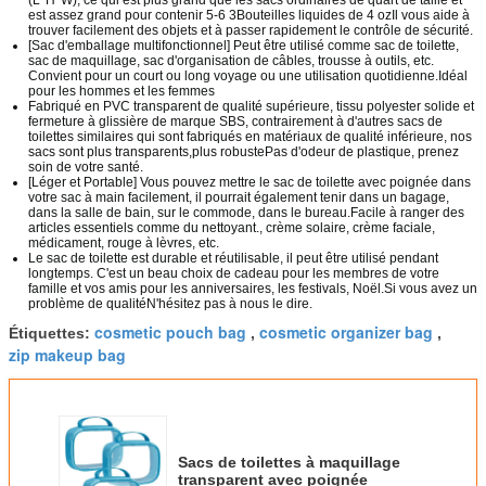
(L*H*W), ce qui est plus grand que les sacs ordinaires de quart de taille et
est assez grand pour contenir 5-6 3Bouteilles liquides de 4 ozIl vous aide à
trouver facilement des objets et à passer rapidement le contrôle de sécurité.
[Sac d'emballage multifonctionnel] Peut être utilisé comme sac de toilette,
sac de maquillage, sac d'organisation de câbles, trousse à outils, etc.
Convient pour un court ou long voyage ou une utilisation quotidienne.Idéal
pour les hommes et les femmes
Fabriqué en PVC transparent de qualité supérieure, tissu polyester solide et
fermeture à glissière de marque SBS, contrairement à d'autres sacs de
toilettes similaires qui sont fabriqués en matériaux de qualité inférieure, nos
sacs sont plus transparents,plus robustePas d'odeur de plastique, prenez
soin de votre santé.
[Léger et Portable] Vous pouvez mettre le sac de toilette avec poignée dans
votre sac à main facilement, il pourrait également tenir dans un bagage,
dans la salle de bain, sur le commode, dans le bureau.Facile à ranger des
articles essentiels comme du nettoyant., crème solaire, crème faciale,
médicament, rouge à lèvres, etc.
Le sac de toilette est durable et réutilisable, il peut être utilisé pendant
longtemps. C'est un beau choix de cadeau pour les membres de votre
famille et vos amis pour les anniversaires, les festivals, Noël.Si vous avez un
problème de qualitéN'hésitez pas à nous le dire.
cosmetic pouch bag
cosmetic organizer bag
Étiquettes:
,
,
zip makeup bag
Sacs de toilettes à maquillage
transparent avec poignée