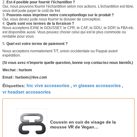
2.
Est-il posible pour fournir l'échantillon ?
Oui, nous pouvons fournir l'échantillon selon nos actions. L'échantillon est libre,
vous doit juste payer le coût de fret.
3.
Pouvons-nous imprimer notre conception/logo sur le produit ?
Oui, vous devez juste nous fournir le dossier de conception.
4.
Quels sont vos termes de la livraison ?
Nous acceptons EXW, le GOUSSET, le CFR, le CAF, le DDU, le DDP, la FBA etc.
est disponible aussi. Vous pouvez choisir celui qui est le plus commode ou
rentable pour vous.
5.
Quel est votre terme de paiement ?
Nous acceptons normalement T/T, union occidentale ou Paypal avant
expédition.
(Si vous avez n'importe quelle question, bonne svp contactez-nous bientôt.)
Wechat : hurbom
Email : hurbom@live.com
htc vive accessories
vr glasses accessories
Étiquettes:
,
,
vr headset accessories
Coussin en cuir de visage de la
mousse VR de Vegan
d'accessoires de jeu de HTC VIVE
Vr