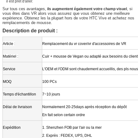
il est prêt d'aller.
Sur tous ces avantages,
, si
ils augmentent également votre champ visuel
vous êtes dans VR alors vous assurez que vous obtenez une meilleure
expérience. Obtenez les la plupart hors de votre HTC Vive et achetez nos
remplacements de mousse.
Description de produit :
Article :
Remplacement du vr cover/vr d'accessoires de VR
Matériel :
Cuir + mousse de Vegan ou adapté aux besoins du client
Service
L'OEM et l'ODM sont chaudement accueillis, des pls nous
MOQ
100 PCs
Temps d'échantillon
7~10 jours
Délai de livraison
Normalement 20-25days après réception du dépôt
En fait selon certain ordre
Expédition
1.
Shenzhen FOB par l'air ou la mer
2.
Exprès : FEDEX, UPS, DHL