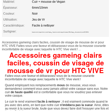
Matériel:
Cuir + mousse de Vegan
Épaisseur:
6mm/10mm
Couleur:
Noir
Utilisation:
Jeu de Vr
Caractéristique:
Facile à nettoyer
Surligner:
,
,
Coussin vive de visage de htc en cuir de Vegan
Coussin en cuir de visage de la mousse VR de Vegan
Accessoires de jeu de HTC VIVE Vr
Accessoires gameing clairs faciles, coussin de visage de mousse de vr pour
HTC VIVE Faites-vous une faveur et débarassez-vous de la mousse courante
inconfortable de visage avec laquelle le HTC Vive vient ! ...
Accessoires gameing clairs
faciles, coussin de visage de
mousse de vr pour HTC VIVE
Faites-vous une faveur et débarassez-vous de la mousse courante
inconfortable de visage avec laquelle le HTC Vive vient !
Quand employant nos remplacements
mous
de mousse, vous vous
demanderez comment vous avez jamais utilisé votre casque sans eux. Notre
cuir
de haute qualité
est si confortable que vous ne voudrez pas enlever
votre casque.
Le cuir le rend vraiment
facile à nettoyer
; il est vraiment commode quand le
jeu avec des amis, en tant que notre cuir
n'imbibera pas la sueur
. Ainsi, dites
au revoir à la sueur brute, toute que vous devez faire doit l'essuyer une fois et