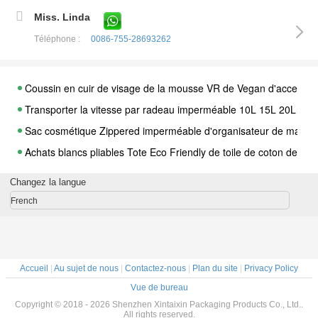
Miss. Linda
Téléphone :
0086-755-28693262
Coussin en cuir de visage de la mousse VR de Vegan d'accessoi
Transporter la vitesse par radeau imperméable 10L 15L 20L de 
Sac cosmétique Zippered imperméable d'organisateur de maquill
Achats blancs pliables Tote Eco Friendly de toile de coton de loisi
Sac à dos Unicorn Printed For Kids de sac de cordon de polyester
Changez la langue
Copie accrochante de transfert de sac d'article de toilette de to
French
Les conteneurs réutilisables de déjeuner de toile bleue pour des
Sacs durs se pliants de cadeau de papier de Brown emballage a
Tapis de déplacement de pique-nique de la couverture 150*180cm
Accueil
|
Au sujet de nous
|
Contactez-nous
|
Plan du site
|
Privacy Policy
respirable accrochant de sacs de stockage de robe de 60*90cm n
Vue de bureau
Poche portative de cendrier de poche d'OEM avec la copie faite
Copyright © 2018 - 2026 Shenzhen Xintaixin Packaging Products Co., Ltd..
All rights reserved.