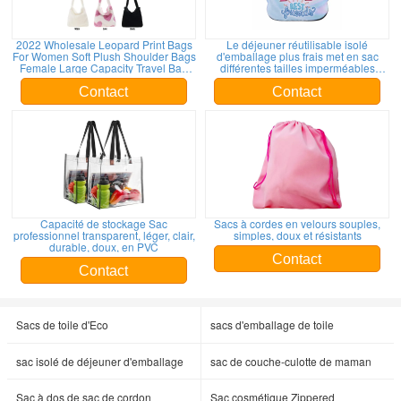
2022 Wholesale Leopard Print Bags
Le déjeuner réutilisable isolé
For Women Soft Plush Shoulder Bags
d'emballage plus frais met en sac
Female Large Capacity Travel Bag
différentes tailles imperméables
Winter Warm Fluffy Totes
imprimées par coutume
Contact
Contact
Capacité de stockage Sac
Sacs à cordes en velours souples,
professionnel transparent, léger, clair,
simples, doux et résistants
durable, doux, en PVC
Contact
Contact
Sacs de toile d'Eco
sacs d'emballage de toile
sac isolé de déjeuner d'emballage
sac de couche-culotte de maman
Sac à dos de sac de cordon
Sac cosmétique Zippered