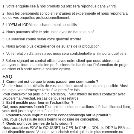
1. Votre enquête liée à nos produits ou prix sera répondue dans 24hrs.
2. Tous les personnels sont bien entraînés et expérimenté et nous répondra à
toutes vos enquêtes professionnellement.
3. L'OEM et l'ODM sont chaudement accueillis.
4. Nous pouvons offrir le prix usine avec de haute qualité.
5. La livraison courte selon votre quantité d'ordre.
6. Nous avons plus d'expérience de 10 ans de la production.
7. Votre relation d'affaires avec nous sera confidentielle à n'importe quel tiers.
8.Before signant un contrat officiel avec notre client que nous aiderons à
analyser et fournir la solution professionnelle basée sur l'information de projet
de client et à sortir avec la solution optima.
FAQ
1.
Comment est-ce que je peux passer une commande ?
Veuillez fournir les détails de vos conditions aussi clair comme possible. Ainsi
nous pouvons t'envoyer l'offre à la première fois.
Pour concevoir ou plus loin discussion, il vaut mieux de nous contacter avec
Skype/email/wechat, en cas de tous les retards.
2.
Est-il posible pour fournir l'échantillon ?
Oui, nous pouvons fournir l'échantillon selon nos actions. L'échantillon est libre,
vous doit juste payer le coût de fret.
3.
Pouvons-nous imprimer notre conception/logo sur le produit ?
Oui, vous devez juste nous fournir le dossier de conception.
4.
Quels sont vos termes de la livraison ?
Nous acceptons EXW, le GOUSSET, le CFR, le CAF, le DDU, le DDP, la FBA etc.
est disponible aussi. Vous pouvez choisir celui qui est le plus commode ou