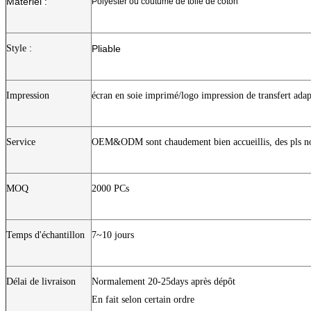
Matériel :
Polyester ou coutume de toile de coton
Style :
Pliable
Impression
écran en soie imprimé/logo impression de transfert adap
Service
OEM&ODM sont chaudement bien accueillis, des pls no
MOQ
2000 PCs
Temps d'échantillon
7~10 jours
Délai de livraison
Normalement 20-25days après dépôt
En fait selon certain ordre