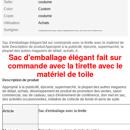
Taille:
coutume
Color:
Custom
Copie:
coutume
Utilisation:
Achats
Surligner:
,
,
Tote Shopper Bag Canvas Eco amical
Fermeture Tote Shopper Bag Canvas de tirette
Sac de client de toile avec la fermeture de tirette
Sac d'emballage élégant fait sur commande avec la tirette avec le matériel de
toile Description de produit Approprié à la publicité, épicerie, supermarché, la
plupart des autres magasins de détail, achats, d...
Sac d'emballage élégant fait sur
commande avec la tirette avec le
matériel de toile
Description de produit
Approprié à la publicité, épicerie, supermarché, la plupart des autres magasins
de détail, achats, développement de produit de promotion des ventes, salon
commercial, sac de cadeau, sacs d'événement de conférence, don met en sac,
des activités occasionnelles, initiative de collecte de fonds et ainsi de suite.
Article :
Sac d'emballage avec la tirette