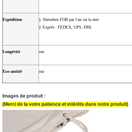
Expédition
Shenzhen FOB par l'air ou la mer
1.
Exprès : FEDEX, UPS, DHL
2.
Longévité
oui
Eco-amitié
oui
Sac de cordon en nylon
Images de produit :
(Merci de la votre patience et intérêts dans notre produit)