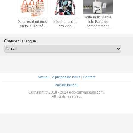
mer
Matériau en coton
Les sports d'OEM
Toile multi viable
Fashion L
ent Clear
Sacs écologiques
téléphonent la
Tote Bags de
Canvas
Jelly
en toile Reusés
croix de
compartiment
Zipper B
er Bag
pour les voyages
portefeuille - tissu
avec l'impression
Shopp
Commodité pour
de coton de
adaptée aux
faire des achats
caisse de poche
besoins du client
Changez la langue
de sac mortuaire
Accueil
|
A propos de nous
|
Contact
Vue de bureau
Copyright © 2018 - 2024 eco-canvasbags.com.
All rights reserved.