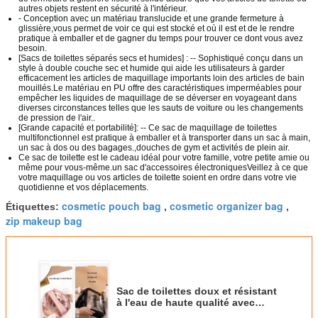
autres objets restent en sécurité à l'intérieur.
- Conception avec un matériau translucide et une grande fermeture à
glissière,vous permet de voir ce qui est stocké et où il est et de le rendre
pratique à emballer et de gagner du temps pour trouver ce dont vous avez
besoin.
[Sacs de toilettes séparés secs et humides] : -- Sophistiqué conçu dans un
style à double couche sec et humide qui aide les utilisateurs à garder
efficacement les articles de maquillage importants loin des articles de bain
mouillés.Le matériau en PU offre des caractéristiques imperméables pour
empêcher les liquides de maquillage de se déverser en voyageant dans
diverses circonstances telles que les sauts de voiture ou les changements
de pression de l'air..
[Grande capacité et portabilité]: -- Ce sac de maquillage de toilettes
multifonctionnel est pratique à emballer et à transporter dans un sac à main,
un sac à dos ou des bagages.,douches de gym et activités de plein air.
Ce sac de toilette est le cadeau idéal pour votre famille, votre petite amie ou
même pour vous-même.un sac d'accessoires électroniquesVeillez à ce que
votre maquillage ou vos articles de toilette soient en ordre dans votre vie
quotidienne et vos déplacements.
cosmetic pouch bag
cosmetic organizer bag
Étiquettes:
,
,
zip makeup bag
Sac de toilettes doux et résistant
à l'eau de haute qualité avec
poignée