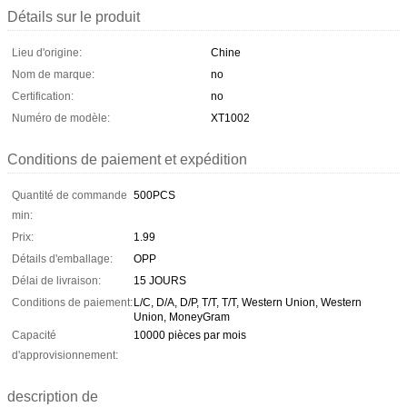
Détails sur le produit
Lieu d'origine:
Chine
Nom de marque:
no
Certification:
no
Numéro de modèle:
XT1002
Conditions de paiement et expédition
Quantité de commande
500PCS
min:
Prix:
1.99
Détails d'emballage:
OPP
Délai de livraison:
15 JOURS
Conditions de paiement:
L/C, D/A, D/P, T/T, T/T, Western Union, Western
Union, MoneyGram
Capacité
10000 pièces par mois
d'approvisionnement:
description de