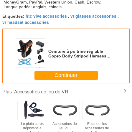
MoneyGram, PayPal, Western Union, Cash, Escrow;
Langue parlée: anglais, chinois
htc vive accessories
vr glasses accessories
Étiquettes:
,
,
vr headset accessories
Ceinture à poitrine réglable
Gopro Body Stripod Harness
Mount pour les accessoires
Gopro Hero
Continuer
Accessoires de jeu de VR
Plus
Type des
Coussin en cuir
Mousse de
Le plein
accessoires HTC
de visage de la
casque des
dépista