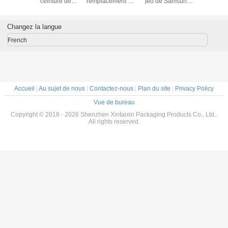
Vive de jeu de la
mousse VR de
accessoires 6mm
ceintur
peau VR de
Vegan
10mm HTC Vive
traqueur
protection de
d'accessoires de
VR en verre de
attache le 
silicone pour le
jeu de HTC VIVE
rechange VR
du néoprè
Changez la langue
contrôleur de
Vr
des traqu
casque
Viv
French
Accueil
|
Au sujet de nous
|
Contactez-nous
|
Plan du site
|
Privacy Policy
Vue de bureau
Copyright © 2018 - 2026 Shenzhen Xintaixin Packaging Products Co., Ltd..
All rights reserved.