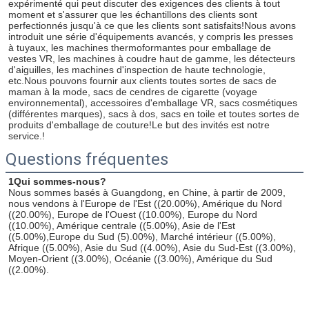
expérimenté qui peut discuter des exigences des clients à tout 
moment et s'assurer que les échantillons des clients sont 
perfectionnés jusqu'à ce que les clients sont satisfaits!Nous avons 
introduit une série d'équipements avancés, y compris les presses 
à tuyaux, les machines thermoformantes pour emballage de 
vestes VR, les machines à coudre haut de gamme, les détecteurs 
d'aiguilles, les machines d'inspection de haute technologie, 
etc.Nous pouvons fournir aux clients toutes sortes de sacs de 
maman à la mode, sacs de cendres de cigarette (voyage 
environnemental), accessoires d'emballage VR, sacs cosmétiques 
(différentes marques), sacs à dos, sacs en toile et toutes sortes de 
produits d'emballage de couture!Le but des invités est notre 
service.!
Questions fréquentes
SOUMETTRE
1Qui sommes-nous?
Nous sommes basés à Guangdong, en Chine, à partir de 2009, 
nous vendons à l'Europe de l'Est ((20.00%), Amérique du Nord 
((20.00%), Europe de l'Ouest ((10.00%), Europe du Nord 
((10.00%), Amérique centrale ((5.00%), Asie de l'Est 
((5.00%),Europe du Sud (5).00%), Marché intérieur ((5.00%), 
Afrique ((5.00%), Asie du Sud ((4.00%), Asie du Sud-Est ((3.00%), 
Moyen-Orient ((3.00%), Océanie ((3.00%), Amérique du Sud 
((2.00%).