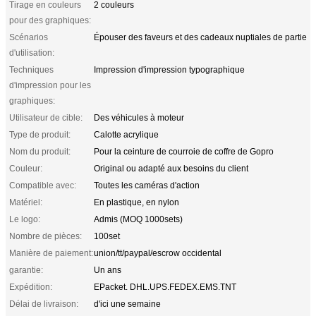
Tirage en couleurs
2 couleurs
pour des graphiques:
Scénarios
Épouser des faveurs et des cadeaux nuptiales de partie
d'utilisation:
Techniques
Impression d'impression typographique
d'impression pour les
graphiques:
Utilisateur de cible:
Des véhicules à moteur
Type de produit:
Calotte acrylique
Nom du produit:
Pour la ceinture de courroie de coffre de Gopro
Couleur:
Original ou adapté aux besoins du client
Compatible avec:
Toutes les caméras d'action
Matériel:
En plastique, en nylon
Le logo:
Admis (MOQ 1000sets)
Nombre de pièces:
100set
Manière de paiement:
union/tt/paypal/escrow occidental
garantie:
Un ans
Expédition:
EPacket. DHL.UPS.FEDEX.EMS.TNT
Délai de livraison:
d'ici une semaine